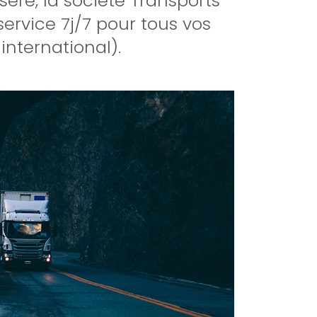
sère, la société Transports
ervice 7j/7 pour tous vos
international).