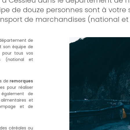
 à Cessieu dans le département de l'I
ipe de douze personnes sont à votre s
nsport de marchandises (national et 
département de
t son équipe de
pour tous vos
s
(national et
es de
remorques
s pour réaliser
s également de
alimentaires et
pompage et de
 des céréales ou