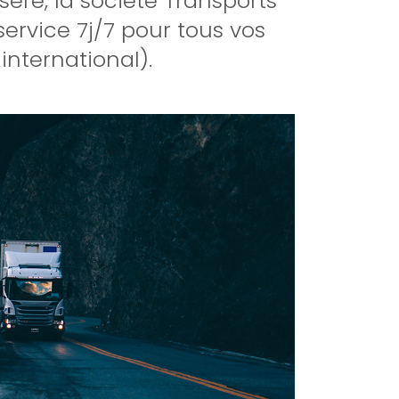
sère, la société Transports
ervice 7j/7 pour tous vos
international).