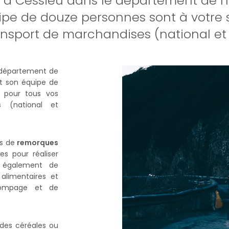
 à Cessieu dans le département de l'I
ipe de douze personnes sont à votre s
nsport de marchandises (national et 
département de
t son équipe de
pour tous vos
s
(national et
es de
remorques
s pour réaliser
s également de
alimentaires et
pompage et de
 des céréales ou