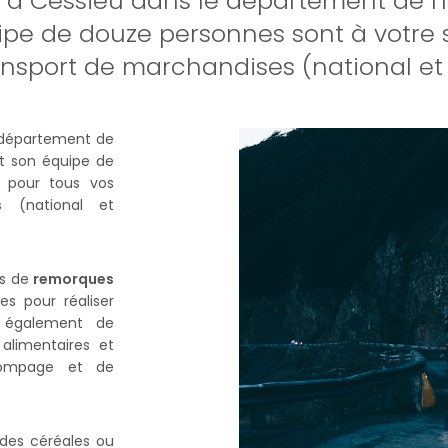
 à Cessieu dans le département de l'I
ipe de douze personnes sont à votre s
nsport de marchandises (national et 
département de
t son équipe de
pour tous vos
s
(national et
es de
remorques
s pour réaliser
s également de
alimentaires et
pompage et de
 des céréales ou