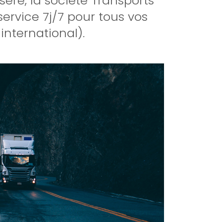
sère, la société Transports
ervice 7j/7 pour tous vos
international).